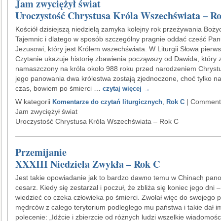
Jam zwyciężył świat
Uroczystość Chrystusa Króla Wszechświata – R
Kościół dzisiejszą niedzielą zamyka kolejny rok przeżywania Boży
Tajemnic i dlatego w sposób szczególny pragnie oddać cześć Pa
Jezusowi, który jest Królem wszechświata. W Liturgii Słowa pierw
Czytanie ukazuje historię zbawienia począwszy od Dawida, który 
namaszczony na króla około 988 roku przed narodzeniem Chryst
jego panowania dwa królestwa zostają zjednoczone, choć tylko na 
czas, bowiem po śmierci …
czytaj więcej
→
W kategorii
,
|
Comments
Komentarze do czytań liturgicznych
Rok C
Jam zwyciężył świat
Uroczystość Chrystusa Króla Wszechświata – Rok C
Przemijanie
XXXIII Niedziela Zwykła – Rok C
Jest takie opowiadanie jak to bardzo dawno temu w Chinach pano
cesarz. Kiedy się zestarzał i poczuł, że zbliża się koniec jego dni –
wiedzieć co czeka człowieka po śmierci. Zwołał więc do swojego 
mędrców z całego terytorium podległego mu państwa i takie dał i
polecenie: „Idźcie i zbierzcie od różnych ludzi wszelkie wiadomośc