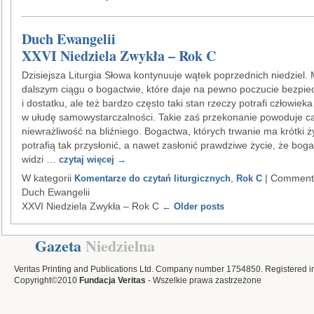
Duch Ewangelii
XXVI Niedziela Zwykła – Rok C
Dzisiejsza Liturgia Słowa kontynuuje wątek poprzednich niedziel.
dalszym ciągu o bogactwie, które daje na pewno poczucie bezpi
i dostatku, ale też bardzo często taki stan rzeczy potrafi człowiek
w ułudę samowystarczalności. Takie zaś przekonanie powoduje ca
niewrażliwość na bliźniego. Bogactwa, których trwanie ma krótki ż
potrafią tak przysłonić, a nawet zasłonić prawdziwe życie, że boga
widzi …
czytaj więcej
→
W kategorii
,
|
Comments
Komentarze do czytań liturgicznych
Rok C
Duch Ewangelii
XXVI Niedziela Zwykła – Rok C
← Older posts
Gazeta
Niedzielna
Veritas Printing and Publications Ltd. Company number 1754850. Registered i
Copyright©2010
Fundacja Veritas
- Wszelkie prawa zastrzeżone