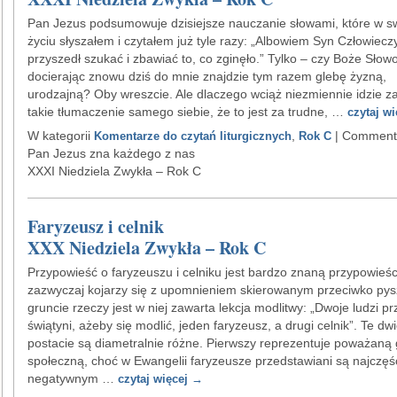
Pan Jezus podsumowuje dzisiejsze nauczanie słowami, które w 
życiu słyszałem i czytałem już tyle razy: „Albowiem Syn Człowiecz
przyszedł szukać i zbawiać to, co zginęło.” Tylko – czy Boże Słow
docierając znowu dziś do mnie znajdzie tym razem glebę żyzną,
urodzajną? Oby wreszcie. Ale dlaczego wciąż niezmiennie idzie 
takie tłumaczenie samego siebie, że to jest za trudne, …
czytaj w
W kategorii
,
|
Comments
Komentarze do czytań liturgicznych
Rok C
Pan Jezus zna każdego z nas
XXXI Niedziela Zwykła – Rok C
Faryzeusz i celnik
XXX Niedziela Zwykła – Rok C
Przypowieść o faryzeuszu i celniku jest bardzo znaną przypowieści
zazwyczaj kojarzy się z upomnieniem skierowanym przeciwko py
gruncie rzeczy jest w niej zawarta lekcja modlitwy: „Dwoje ludzi pr
świątyni, ażeby się modlić, jeden faryzeusz, a drugi celnik”. Te dw
postacie są diametralnie różne. Pierwszy reprezentuje poważaną
społeczną, choć w Ewangelii faryzeusze przedstawiani są najczęś
negatywnym …
czytaj więcej
→