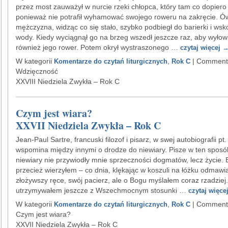
przez most zauważył w nurcie rzeki chłopca, który tam co dopiero
ponieważ nie potrafił wyhamować swojego roweru na zakręcie. Ó
mężczyzna, widząc co się stało, szybko podbiegł do barierki i wsk
wody. Kiedy wyciągnął go na brzeg wszedł jeszcze raz, aby wyłow
również jego rower. Potem okrył wystraszonego …
czytaj więcej
W kategorii
,
|
Comments
Komentarze do czytań liturgicznych
Rok C
Wdzięczność
XXVIII Niedziela Zwykła – Rok C
Czym jest wiara?
XXVII Niedziela Zwykła – Rok C
Jean-Paul Sartre, francuski filozof i pisarz, w swej autobiografii pt
wspomina między innymi o drodze do niewiary. Pisze w ten sposó
niewiary nie przywiodły mnie sprzeczności dogmatów, lecz życie. 
przecież wierzyłem – co dnia, klękając w koszuli na łóżku odmawi
złożywszy ręce, swój pacierz, ale o Bogu myślałem coraz rzadziej. 
utrzymywałem jeszcze z Wszechmocnym stosunki …
czytaj więce
W kategorii
,
|
Comments
Komentarze do czytań liturgicznych
Rok C
Czym jest wiara?
XXVII Niedziela Zwykła – Rok C