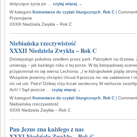
dotyczące życia po …
czytaj więcej
→
W kategorii
,
|
Comments
Komentarze do czytań liturgicznych
Rok C
Przemijanie
XXXIII Niedziela Zwykła – Rok C
Niebiańska rzeczywistość
XXXII Niedziela Zwykła – Rok C
Dzisiejszego południa szedłem przez park. Patrzyłem na drzewa.
umierają – jak każdego roku o tej porze. W tej listopadowej scener
przypomniał mi się wiersz Lechonia: „I w którąkolwiek pójdę stron
Wszędzie jesienny chrzęści chrust A jeszcze nic nie załatwione I n
nic od ust. Patrz! Dzikiej róży krzak serdeczny W wichurze zeschły t
Ach! I Sąd jeszcze …
czytaj więcej
→
W kategorii
,
|
Comments
Komentarze do czytań liturgicznych
Rok C
Niebiańska rzeczywistość
XXXII Niedziela Zwykła – Rok C
Pan Jezus zna każdego z nas
XXXI Niedziela Zwykła – Rok C