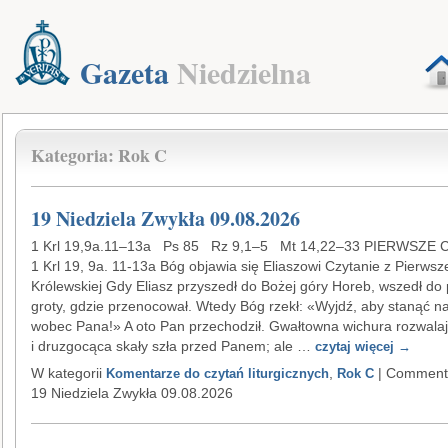
Gazeta
Niedzielna
Kategoria: Rok C
19 Niedziela Zwykła 09.08.2026
1 Krl 19,9a.11–13a Ps 85 Rz 9,1–5 Mt 14,22–33 PIERWSZE 
1 Krl 19, 9a. 11-13a Bóg objawia się Eliaszowi Czytanie z Pierwsze
Królewskiej Gdy Eliasz przyszedł do Bożej góry Horeb, wszedł do
groty, gdzie przenocował. Wtedy Bóg rzekł: «Wyjdź, aby stanąć n
wobec Pana!» A oto Pan przechodził. Gwałtowna wichura rozwala
i druzgocąca skały szła przed Panem; ale …
czytaj więcej
→
W kategorii
,
|
Comments
Komentarze do czytań liturgicznych
Rok C
19 Niedziela Zwykła 09.08.2026