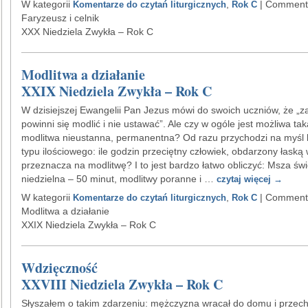
W kategorii
,
|
Comments
Komentarze do czytań liturgicznych
Rok C
Faryzeusz i celnik
XXX Niedziela Zwykła – Rok C
Modlitwa a działanie
XXIX Niedziela Zwykła – Rok C
W dzisiejszej Ewangelii Pan Jezus mówi do swoich uczniów, że „
powinni się modlić i nie ustawać”. Ale czy w ogóle jest możliwa tak
modlitwa nieustanna, permanentna? Od razu przychodzi na myśl 
typu ilościowego: ile godzin przeciętny człowiek, obdarzony łaską 
przeznacza na modlitwę? I to jest bardzo łatwo obliczyć: Msza świ
niedzielna – 50 minut, modlitwy poranne i …
czytaj więcej
→
W kategorii
,
|
Comments
Komentarze do czytań liturgicznych
Rok C
Modlitwa a działanie
XXIX Niedziela Zwykła – Rok C
Wdzięczność
XXVIII Niedziela Zwykła – Rok C
Słyszałem o takim zdarzeniu: mężczyzna wracał do domu i przec