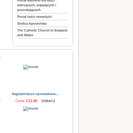
Portal katolicki dla ludzi
wierzących, wątpiących i
poszukających
Portal ludzi otwartych
Stolica Apostolska
The Catholic Church in England
and Wales
i
Najpiękniejsze opowiadania...
Cena:
£12.90
Z
ZOBACZ