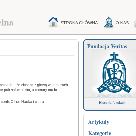
elna
STRONA GŁÓWNA
O NAS
Fundacja Veritas
onomach – że chodzą z głową w chmurach.
e patrzeć w niebo, a chmury mu to
ents Off
on Nauka i wiara
Historia fundacji
Artykuły
Kategorie