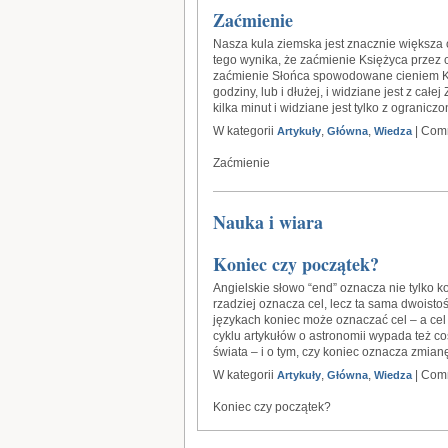
Zaćmienie
Nasza kula ziemska jest znacznie większa o
tego wynika, że zaćmienie Księżyca przez c
zaćmienie Słońca spowodowane cieniem Ks
godziny, lub i dłużej, i widziane jest z cał
kilka minut i widziane jest tylko z ogranic
W kategorii
,
,
|
Comm
Artykuły
Główna
Wiedza
Zaćmienie
Nauka i wiara
Koniec czy początek?
Angielskie słowo “end” oznacza nie tylko kon
rzadziej oznacza cel, lecz ta sama dwoisto
językach koniec może oznaczać cel – a ce
cyklu artykułów o astronomii wypada też co
świata – i o tym, czy koniec oznacza zmianę
W kategorii
,
,
|
Comm
Artykuły
Główna
Wiedza
Koniec czy początek?