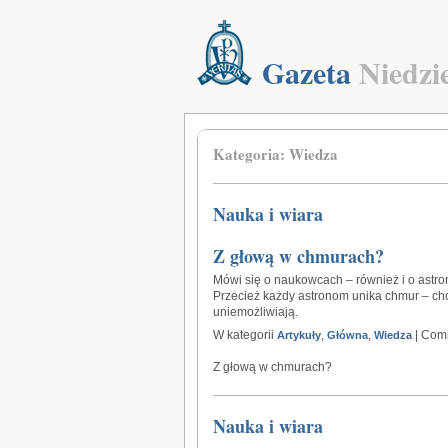
Gazeta
Niedzi
Kategoria: Wiedza
Nauka i wiara
Z głową w chmurach?
Mówi się o naukowcach – również i o astr
Przecież każdy astronom unika chmur – chc
uniemożliwiają.
W kategorii
,
,
|
Comm
Artykuły
Główna
Wiedza
Z głową w chmurach?
Nauka i wiara