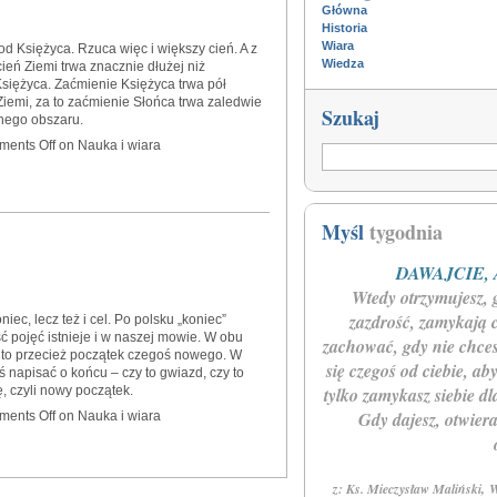
Główna
Historia
Wiara
d Księżyca. Rzuca więc i większy cień. A z
Wiedza
ień Ziemi trwa znacznie dłużej niż
iężyca. Zaćmienie Księżyca trwa pół
ej Ziemi, za to zaćmienie Słońca trwa zaledwie
Szukaj
zonego obszaru.
ents Off
on Nauka i wiara
Myśl
tygodnia
DAWAJCIE,
Wtedy otrzymujesz, 
zazdrość, zamykają c
iec, lecz też i cel. Po polsku „koniec”
ść pojęć istnieje i w naszej mowie. W obu
zachować, gdy nie chcesz
l to przecież początek czegoś nowego. W
się czegoś od ciebie, aby
ś napisać o końcu – czy to gwiazd, czy to
, czyli nowy początek.
tylko zamykasz siebie dla
Gdy dajesz, otwiera
ents Off
on Nauka i wiara
z: Ks. Mieczysław Maliński, W