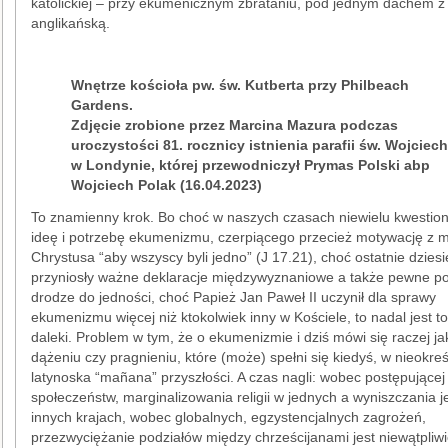
katolickiej – przy ekumenicznym zbrataniu, pod jednym dachem z 
anglikańską.
Wnętrze kościoła pw. św. Kutberta przy Philbeach
Gardens.
Zdjęcie zrobione przez Marcina Mazura podczas
uroczystości 81. rocznicy istnienia parafii św. Wojciec
w Londynie, której przewodniczył Prymas Polski abp
Wojciech Polak (16.04.2023)
To znamienny krok. Bo choć w naszych czasach niewielu kwestio
ideę i potrzebę ekumenizmu, czerpiącego przecież motywację z m
Chrystusa “aby wszyscy byli jedno” (J 17.21), choć ostatnie dziesi
przyniosły ważne deklaracje międzywyznaniowe a także pewne p
drodze do jedności, choć Papież Jan Paweł II uczynił dla sprawy
ekumenizmu więcej niż ktokolwiek inny w Kościele, to nadal jest to
daleki. Problem w tym, że o ekumenizmie i dziś mówi się raczej ja
dążeniu czy pragnieniu, które (może) spełni się kiedyś, w nieokreś
latynoska “mañana” przyszłości. A czas nagli: wobec postępującej 
społeczeństw, marginalizowania religii w jednych a wyniszczania j
innych krajach, wobec globalnych, egzystencjalnych zagrożeń,
przezwyciężanie podziałów między chrześcijanami jest niewątpliw