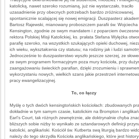
katolicką, nawet szeroko rozumianą, już nie wystarczało, traciło
uzasadnienie przy obecnych potrzebach bardzo zróżnicowanej,
spontanicznie scalającej się nowej emigracji. Duszpasterz akademi
Bartosz Rajewski, mianowany proboszczem parafii św. Wojciecha
Kensington, zgodnie ze swym mandatem i z poparciem ówczesn
rektora Polskiej Misji Katolickiej, ks. prałata Stefana Wylężka otwor
parafię szeroko, na wszystkich szukających opieki duchowej, niez
ich wieku, wykształcenia czy statusu; na rodziny jak i ludzi samotn
Jednocześnie to duszpasterstwo wyszło jeszcze szerzej, ze sło
ze swym programem formacyjnym poza mury kościoła, przy duż
zaangażowaniu świeckich parafian, dzięki zrozumieniu i sprawne
wykorzystaniu nowych, wielkich szans jakie przestrzeń internetow
pracy ewangelizacyjnej.
To, co łączy
Myślę o tych dwóch kensingtońskich kościołach: zbudowanych pr
dokładnie w tym samym czasie, katolickim na Brompton i anglika
Earl’s Court, tak różnych zewnętrznie, ale doktrynalnie chyba zna
bliższych sobie niżby to wynikało ze sztandarowych definicji przyn
katolicki, anglikański. Kościół św. Kutberta swą liturgią bardzo wid
należy do tego skrzydła Kościoła anglikańskiego, które jest histor