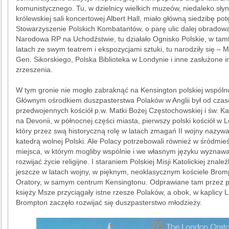
komunistycznego. Tu, w dzielnicy wielkich muzeów, niedaleko słyn
królewskiej sali koncertowej Albert Hall, miało główną siedzibę po
Stowarzyszenie Polskich Kombatantów, o parę ulic dalej obradow
Narodowa RP na Uchodźstwie, tu działało Ognisko Polskie, w tam
latach ze swym teatrem i ekspozycjami sztuki, tu narodziły się –
Gen. Sikorskiego, Polska Biblioteka w Londynie i inne zasłużone in
zrzeszenia.
W tym gronie nie mogło zabraknąć na Kensington polskiej wspólno
Głównym ośrodkiem duszpasterstwa Polaków w Anglii był od cza
przedwojennych kościół p.w. Matki Bożej Częstochowskiej i św. K
na Devonii, w północnej części miasta, pierwszy polski kościół w 
który przez swą historyczną rolę w latach zmagań II wojny nazywa
katedrą wolnej Polski. Ale Polacy potrzebowali również w śródmie
miejsca, w którym mogliby wspólnie i we własnym języku wyznawa
rozwijać życie religijne. I staraniem Polskiej Misji Katolickiej znaleźl
jeszcze w latach wojny, w pięknym, neoklasycznym kościele Brom
Oratory, w samym centrum Kensingtonu. Odprawiane tam przez p
księży Msze przyciągały istne rzesze Polaków, a obok, w kaplicy Li
Brompton zaczęło rozwijać się duszpasterstwo młodzieży.