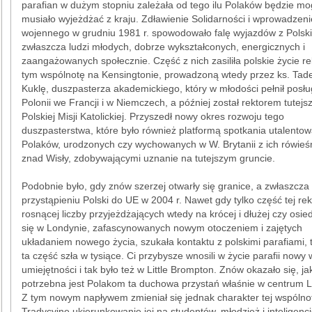
parafian w dużym stopniu zależała od tego ilu Polaków będzie mo
musiało wyjeżdżać z kraju. Zdławienie Solidarności i wprowadzeni
wojennego w grudniu 1981 r. spowodowało falę wyjazdów z Polski
zwłaszcza ludzi młodych, dobrze wykształconych, energicznych i
zaangażowanych społecznie. Część z nich zasiliła polskie życie rel
tym wspólnotę na Kensingtonie, prowadzoną wtedy przez ks. Tad
Kuklę, duszpasterza akademickiego, który w młodości pełnił posł
Polonii we Francji i w Niemczech, a później został rektorem tutejsz
Polskiej Misji Katolickiej. Przyszedł nowy okres rozwoju tego
duszpasterstwa, które było również platformą spotkania utalento
Polaków, urodzonych czy wychowanych w W. Brytanii z ich rówieś
znad Wisły, zdobywającymi uznanie na tutejszym gruncie.
Podobnie było, gdy znów szerzej otwarły się granice, a zwłaszcza
przystąpieniu Polski do UE w 2004 r. Nawet gdy tylko część tej re
rosnącej liczby przyjeżdżających wtedy na krócej i dłużej czy osie
się w Londynie, zafascynowanych nowym otoczeniem i zajętych
układaniem nowego życia, szukała kontaktu z polskimi parafiami, 
ta część szła w tysiące. Ci przybysze wnosili w życie parafii nowy w
umiejętności i tak było też w Little Brompton. Znów okazało się, j
potrzebna jest Polakom ta duchowa przystań właśnie w centrum 
Z tym nowym napływem zmieniał się jednak charakter tej wspólnot
Tradycyjne ukierunkowanie jej na studentów, młodzież i inteligenc