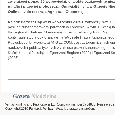
zwierającej ponad 60 wypowiedzi, charakteryzujących tę nie
parafię i pracę jej proboszcza. Omawialiśmy ją w Gazecie Nie
Online – vide recenzja Agnieszki Okońskiej
Ksiądz Bartosz Rajewski
we wrześniu 2025 r. zakończył swą 13-
posługę duszpasterską w parafiach w Londynie, w tym 11-letnią n
Kensigton & Chelsea. Skierowany przez przełożonych do Rzymu,
kontynuuje studia doktoranckie na Wydziale Prawa Kanonicznego
Papieskiego Uniwersytetu ANGELICUM. Jest autorem licznych o
naukowych i publicystycznych z zakresu prawa kanonicznego i hist
Kościoła, a także książek Zgorszeni Bogiem (2022) i Zgorszeni K
(2025). —————————————— * ———————————
Gazeta
Niedzielna
Veritas Printing and Publications Ltd. Company number 1754850. Registered i
Copyright©2010
Fundacja Veritas
- Wszelkie prawa zastrzeżone