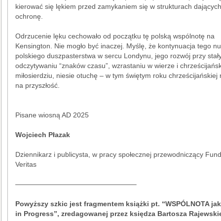
kierować się lękiem przed zamykaniem się w strukturach dającyc
ochronę.
Odrzucenie lęku cechowało od początku tę polską wspólnotę na
Kensington. Nie mogło być inaczej. Myślę, że kontynuacja tego nu
polskiego duszpasterstwa w sercu Londynu, jego rozwój przy sta
odczytywaniu “znaków czasu”, wzrastaniu w wierze i chrześcijańs
miłosierdziu, niesie otuchę – w tym świętym roku chrześcijańskiej n
na przyszłość.
Pisane wiosną AD 2025
Wojciech Płazak
Dziennikarz i publicysta, w pracy społecznej przewodniczący Fund
Veritas
—————————————————–
Powyższy szkic jest fragmentem książki pt. “WSPÓLNOTA ja
in Progress”, zredagowanej przez księdza Bartosza Rajewski