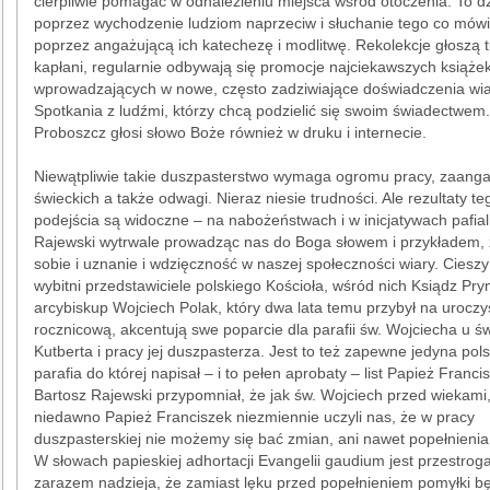
cierpliwie pomagać w odnalezieniu miejsca wśród otoczenia. To dz
poprzez wychodzenie ludziom naprzeciw i słuchanie tego co mówi
poprzez angażującą ich katechezę i modlitwę. Rekolekcje głoszą t
kapłani, regularnie odbywają się promocje najciekawszych książek
wprowadzających w nowe, często zadziwiające doświadczenia wia
Spotkania z ludźmi, którzy chcą podzielić się swoim świadectwem.
Proboszcz głosi słowo Boże również w druku i internecie.
Niewątpliwie takie duszpasterstwo wymaga ogromu pracy, zaang
świeckich a także odwagi. Nieraz niesie trudności. Ale rezultaty te
podejścia są widoczne – na nabożeństwach i w inicjatywach pafial
Rajewski wytrwale prowadząc nas do Boga słowem i przykładem, 
sobie i uznanie i wdzięczność w naszej społeczności wiary. Cieszy
wybitni przedstawiciele polskiego Kościoła, wśród nich Ksiądz Pr
arcybiskup Wojciech Polak, który dwa lata temu przybył na uroczy
rocznicową, akcentują swe poparcie dla parafii św. Wojciecha u św
Kutberta i pracy jej duszpasterza. Jest to też zapewne jedyna pol
parafia do której napisał – i to pełen aprobaty – list Papież Franci
Bartosz Rajewski przypomniał, że jak św. Wojciech przed wiekami,
niedawno Papież Franciszek niezmiennie uczyli nas, że w pracy
duszpasterskiej nie możemy się bać zmian, ani nawet popełnienia
W słowach papieskiej adhortacji Evangelii gaudium jest przestroga
zarazem nadzieja, że zamiast lęku przed popełnieniem pomyłki b