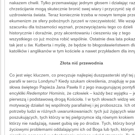
nakazem chwili. Tylko przemawiając jednym głosem i działając ra
chrześcijanie mogą skutecznie bronić swej wiary i przyczynić się 
uzdrowienia świata. Teraz koniecznie trzeba w nowym tempie prz
ekumenizm ze sfery pobożnych życzeń w rzeczywistość. We wz
szacunku dla tożsamości wyznań, przezwyciężaniu tego co dzieli
historycznie i doraźnie, przy akcentowaniu i cieszeniu się z tego
wszystkiego co już można robić wspólnie. Ostatnie dwa lata pokaz
tak jest u św. Kutberta i myślę, że będzie to błogosławieństwem dl
katolików i anglikanów w tym kościele a nawet przykładem dla inn
Złota nić przewodnia
Co jest więc kluczem, co precyzuje najlepiej duszpasterski styl tej 
parafii w sercu Londynu? Kiedy szukam określenia, znajduję w pa
słowa świętego Papieża Jana Pawła II z jego inaugurującej pontyfi
encykliki
Redemptor Hominis,
że człowiek – każdy bez wyjątku – j
pierwszą i podstawową drogą Kościoła. I w tych słowach widzę w
motywację działań tej wspólnoty parafialnej i jej proboszcza. Ich o
potrzeby ludzi w różnych uwarunkowaniach: tych już żyjących wiarą
poszukujących, tych którzy w tej pielgrzymce idą równym krokiem i
którzy nie nadążają, nawet gubią się po drodze. Tych, którzy boryk
życiowymi problemami oddalającymi ich od Boga lub tych, którym