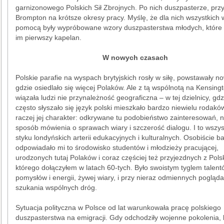
garnizonowego Polskich Sił Zbrojnych. Po nich duszpasterze, przy
Brompton na krótsze okresy pracy. Myślę, że dla nich wszystkich 
pomocą były wypróbowane wzory duszpasterstwa młodych, które 
im pierwszy kapelan.
W nowych czasach
Polskie parafie na wyspach brytyjskich rosły w siłę, powstawały n
gdzie osiedlało się więcej Polaków. Ale z tą wspólnotą na Kensing
wiązała ludzi nie przynależność geograficzna – w tej dzielnicy, gdz
często słyszało się język polski mieszkało bardzo niewielu rodakó
raczej jej charakter: odkrywane tu podobieństwo zainteresowań, 
sposób mówienia o sprawach wiary i szczerość dialogu. I to wszy
styku londyńskich arterii edukacyjnych i kulturalnych. Osobiście b
odpowiadało mi to środowisko studentów i młodzieży pracującej,
urodzonych tutaj Polaków i coraz częściej też przyjezdnych z Polsk
którego dołączyłem w latach 60-tych. Było swoistym tyglem talent
pomysłów i energii, żywej wiary, i przy nieraz odmiennych pogląda
szukania wspólnych dróg.
Sytuacja polityczna w Polsce od lat warunkowała pracę polskiego
duszpasterstwa na emigracji. Gdy odchodziły wojenne pokolenia, 