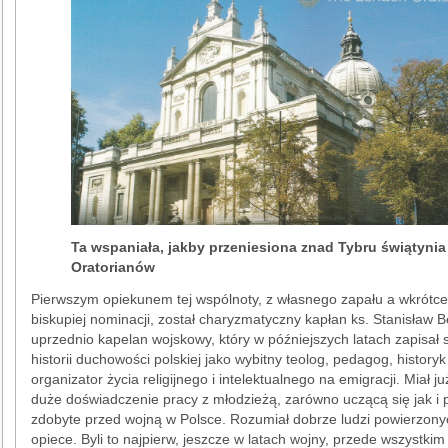
Ta wspaniała, jakby przeniesiona znad Tybru świątynia
Oratorianów
Pierwszym opiekunem tej wspólnoty, z własnego zapału a wkrótce
biskupiej nominacji, został charyzmatyczny kapłan ks. Stanisław B
uprzednio kapelan wojskowy, który w późniejszych latach zapisał 
historii duchowości polskiej jako wybitny teolog, pedagog, historyk
organizator życia religijnego i intelektualnego na emigracji. Miał j
duże doświadczenie pracy z młodzieżą, zarówno uczącą się jak i 
zdobyte przed wojną w Polsce. Rozumiał dobrze ludzi powierzony
opiece. Byli to najpierw, jeszcze w latach wojny, przede wszystkim