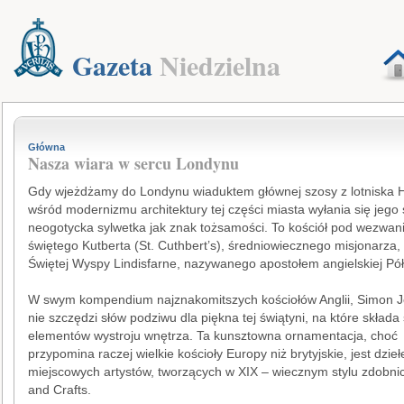
Gazeta
Niedzielna
Główna
Nasza wiara w sercu Londynu
Gdy wjeżdżamy do Londynu wiaduktem głównej szosy z lotniska 
wśród modernizmu architektury tej części miasta wyłania się jego s
neogotycka sylwetka jak znak tożsamości. To kościół pod wezwa
świętego Kutberta (St. Cuthbert’s), średniowiecznego misjonarza,
Świętej Wyspy Lindisfarne, nazywanego apostołem angielskiej Pół
W swym kompendium najznakomitszych kościołów Anglii, Simon J
nie szczędzi słów podziwu dla piękna tej świątyni, na które składa 
elementów wystroju wnętrza. Ta kunsztowna ornamentacja, choć
przypomina raczej wielkie kościoły Europy niż brytyjskie, jest dzie
miejscowych artystów, tworzących w XIX – wiecznym stylu zdobnic
and Crafts.