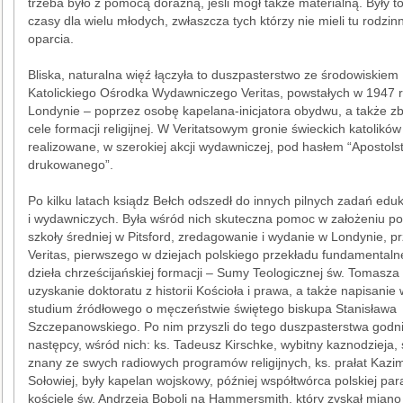
trzeba było z pomocą doraźną, jeśli mógł także materialną. Były to
czasy dla wielu młodych, zwłaszcza tych którzy nie mieli tu rodzi
oparcia.
Bliska, naturalna więź łączyła to duszpasterstwo ze środowiskiem 
Katolickiego Ośrodka Wydawniczego Veritas, powstałych w 1947 r
Londynie – poprzez osobę kapelana-inicjatora obydwu, a także z
cele formacji religijnej. W Veritatsowym gronie świeckich katolików
realizowane, w szerokiej akcji wydawniczej, pod hasłem “Apostol
drukowanego”.
Po kilku latach ksiądz Bełch odszedł do innych pilnych zadań edu
i wydawniczych. Była wśród nich skuteczna pomoc w założeniu pol
szkoły średniej w Pitsford, zredagowanie i wydanie w Londynie, 
Veritas, pierwszego w dziejach polskiego przekładu fundamental
dzieła chrześcijańskiej formacji – Sumy Teologicznej św. Tomasza
uzyskanie doktoratu z historii Kościoła i prawa, a także napisanie 
studium źródłowego o męczeństwie świętego biskupa Stanisława
Szczepanowskiego. Po nim przyszli do tego duszpasterstwa godn
następcy, wśród nich: ks. Tadeusz Kirschke, wybitny kaznodzieja,
znany ze swych radiowych programów religijnych, ks. prałat Kazim
Sołowiej, były kapelan wojskowy, później współtwórca polskiej para
kościele św. Andrzeja Boboli na Hammersmith, który zyskał miano