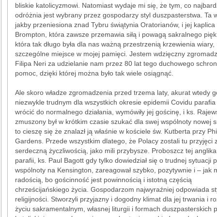
bliskie katolicyzmowi. Natomiast wydaje mi się, że tym, co najbardz
odróżnia jest wybrany przez gospodarzy styl duszpasterstwa. Ta 
jakby przeniesiona znad Tybru świątynia Oratorianów, i jej kaplica L
Brompton, która zawsze przemawia siłą i powagą sakralnego piękn
która tak długo była dla nas ważną przestrzenią krzewienia wiary,
szczególne miejsce w mojej pamięci. Jestem wdzięczny zgromadz
Filipa Neri za udzielanie nam przez 80 lat tego duchowego schroni
pomoc, dzięki której można było tak wiele osiągnąć.
Ale skoro władze zgromadzenia przed trzema laty, akurat wtedy g
niezwykle trudnym dla wszystkich okresie epidemii Covidu parafia
wrócić do normalnego działania, wymówiły jej gościnę, i ks. Rajew
zmuszony był w krótkim czasie szukać dla swej wspólnoty nowej s
to cieszę się że znalazł ją właśnie w kościele św. Kutberta przy Ph
Gardens. Przede wszystkim dlatego, że Polacy zostali tu przyjęci 
serdeczną życzliwością, jako mili przybysze. Proboszcz tej anglika
parafii, ks. Paul Bagott gdy tylko dowiedział się o trudnej sytuacji p
wspólnoty na Kensington, zareagował szybko, pozytywnie i – jak m
radością, bo gościnność jest powinnością i istotną częścią
chrześcijańskiego życia. Gospodarzom najwyraźniej odpowiada sty
religijności. Stworzyli przyjazny i dogodny klimat dla jej trwania i r
życiu sakramentalnym, własnej liturgii i formach duszpasterskich p