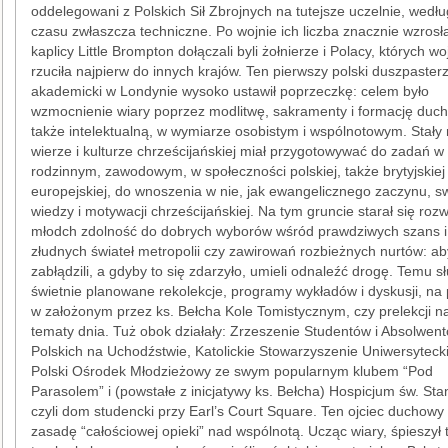
oddelegowani z Polskich Sił Zbrojnych na tutejsze uczelnie, wedł
czasu zwłaszcza techniczne. Po wojnie ich liczba znacznie wzrosł
kaplicy Little Brompton dołączali byli żołnierze i Polacy, których wo
rzuciła najpierw do innych krajów. Ten pierwszy polski duszpaster
akademicki w Londynie wysoko ustawił poprzeczkę: celem było
wzmocnienie wiary poprzez modlitwę, sakramenty i formację duc
także intelektualną, w wymiarze osobistym i wspólnotowym. Stały
wierze i kulturze chrześcijańskiej miał przygotowywać do zadań w 
rodzinnym, zawodowym, w społeczności polskiej, także brytyjskiej
europejskiej, do wnoszenia w nie, jak ewangelicznego zaczynu, s
wiedzy i motywacji chrześcijańskiej. Na tym gruncie starał się rozw
młodch zdolność do dobrych wyborów wśród prawdziwych szans i
złudnych świateł metropolii czy zawirowań rozbieżnych nurtów: ab
zabłądzili, a gdyby to się zdarzyło, umieli odnaleźć drogę. Temu sł
świetnie planowane rekolekcje, programy wykładów i dyskusji, na 
w założonym przez ks. Bełcha Kole Tomistycznym, czy prelekcji n
tematy dnia. Tuż obok działały: Zrzeszenie Studentów i Absolwen
Polskich na Uchodźstwie, Katolickie Stowarzyszenie Uniwersytecki
Polski Ośrodek Młodzieżowy ze swym popularnym klubem “Pod
Parasolem” i (powstałe z inicjatywy ks. Bełcha) Hospicjum św. Sta
czyli dom studencki przy Earl’s Court Square. Ten ojciec duchow
zasadę “całościowej opieki” nad wspólnotą. Ucząc wiary, śpieszył 