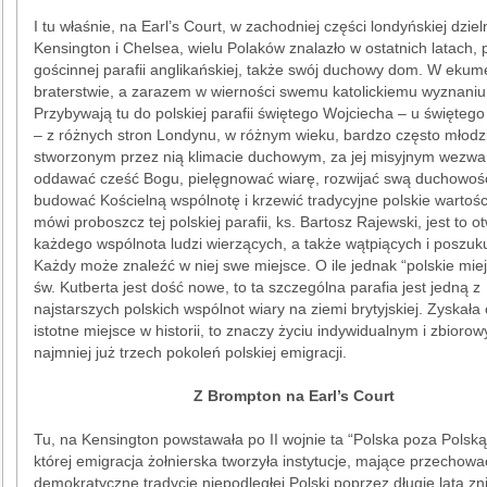
I tu właśnie, na Earl’s Court, w zachodniej części londyńskiej dziel
Kensington i Chelsea, wielu Polaków znalazło w ostatnich latach, 
gościnnej parafii anglikańskiej, także swój duchowy dom. W eku
braterstwie, a zarazem w wierności swemu katolickiemu wyznaniu
Przybywają tu do polskiej parafii świętego Wojciecha – u świętego
– z różnych stron Londynu, w różnym wieku, bardzo często młodzi
stworzonym przez nią klimacie duchowym, za jej misyjnym wezwa
oddawać cześć Bogu, pielęgnować wiarę, rozwijać swą duchowoś
budować Kościelną wspólnotę i krzewić tradycyjne polskie wartośc
mówi proboszcz tej polskiej parafii, ks. Bartosz Rajewski, jest to o
każdego wspólnota ludzi wierzących, a także wątpiących i poszuk
Każdy może znaleźć w niej swe miejsce. O ile jednak “polskie mie
św. Kutberta jest dość nowe, to ta szczególna parafia jest jedną z
najstarszych polskich wspólnot wiary na ziemi brytyjskiej. Zyskała
istotne miejsce w historii, to znaczy życiu indywidualnym i zbioro
najmniej już trzech pokoleń polskiej emigracji.
Z Brompton na Earl’s Court
Tu, na Kensington powstawała po II wojnie ta “Polska poza Polską
której emigracja żołnierska tworzyła instytucje, mające przechowa
demokratyczne tradycje niepodległej Polski poprzez długie lata zn