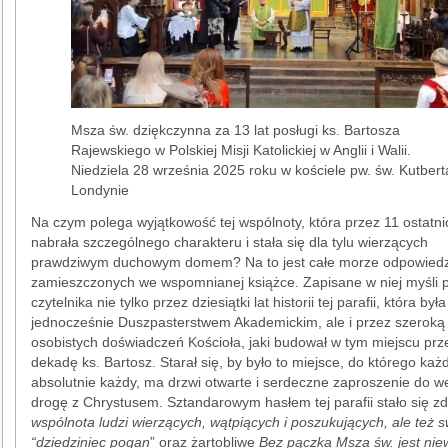
Msza św. dziękczynna za 13 lat posługi ks. Bartosza
Rajewskiego w Polskiej Misji Katolickiej w Anglii i Walii.
Niedziela 28 września 2025 roku w kościele pw. św. Kutbert
Londynie
Na czym polega wyjątkowość tej wspólnoty, która przez 11 ostatnic
nabrała szczególnego charakteru i stała się dla tylu wierzących
prawdziwym duchowym domem? Na to jest całe morze odpowiedz
zamieszczonych we wspomnianej książce. Zapisane w niej myśli
czytelnika nie tylko przez dziesiątki lat historii tej parafii, która była
jednocześnie Duszpasterstwem Akademickim, ale i przez szeroką
osobistych doświadczeń Kościoła, jaki budował w tym miejscu pr
dekadę ks. Bartosz. Starał się, by było to miejsce, do którego każd
absolutnie każdy, ma drzwi otwarte i serdeczne zaproszenie do we
drogę z Chrystusem. Sztandarowym hasłem tej parafii stało się z
wspólnota ludzi wierzących, wątpiących i poszukujących, ale też s
“dziedziniec pogan
” oraz żartobliwe
Bez pączka Msza św. jest ni