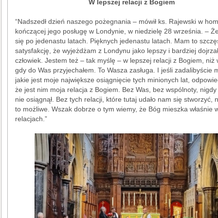
W lepszej relacji z Bogiem
“Nadszedł dzień naszego pożegnania – mówił ks. Rajewski w homil
kończącej jego posługę w Londynie, w niedzielę 28 września. – 
się po jedenastu latach. Pięknych jedenastu latach. Mam to szczęś
satysfakcję, że wyjeżdżam z Londynu jako lepszy i bardziej dojrza
człowiek. Jestem też – tak myślę – w lepszej relacji z Bogiem, niż 
gdy do Was przyjechałem. To Wasza zasługa. I jeśli zadalibyście m
jakie jest moje największe osiągnięcie tych minionych lat, odpowi
że jest nim moja relacja z Bogiem. Bez Was, bez wspólnoty, nigd
nie osiągnął. Bez tych relacji, które tutaj udało nam się stworzyć, 
to możliwe. Wszak dobrze o tym wiemy, że Bóg mieszka właśnie 
relacjach.”