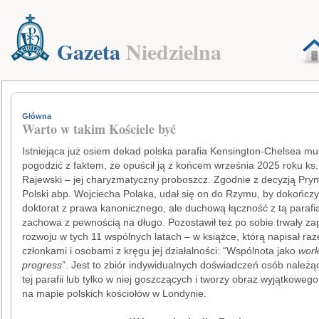
Gazeta
Niedzielna
Główna
Warto w takim Kościele być
Istniejąca już osiem dekad polska parafia Kensington-Chelsea mus
pogodzić z faktem, że opuścił ją z końcem września 2025 roku ks.
Rajewski – jej charyzmatyczny proboszcz. Zgodnie z decyzją Pr
Polski abp. Wojciecha Polaka, udał się on do Rzymu, by dokończ
doktorat z prawa kanonicznego, ale duchową łączność z tą parafi
zachowa z pewnością na długo. Pozostawił też po sobie trwały zapi
rozwoju w tych 11 wspólnych latach – w książce, którą napisał raz
członkami i osobami z kręgu jej działalności: “Wspólnota jako
work
progress
”. Jest to zbiór indywidualnych doświadczeń osób należą
tej parafii lub tylko w niej goszczących i tworzy obraz wyjątkoweg
na mapie polskich kościołów w Londynie.