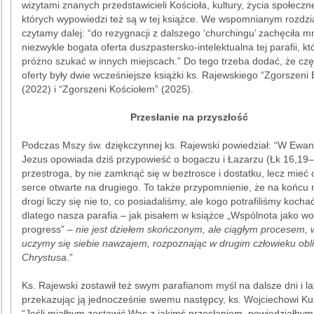
wizytami znanych przedstawicieli Kościoła, kultury, życia społeczn
których wypowiedzi też są w tej książce. We wspomnianym rozdzi
czytamy dalej: “do rezygnacji z dalszego ‘churchingu’ zachęciła m
niezwykle bogata oferta duszpastersko-intelektualna tej parafii, kt
próżno szukać w innych miejscach.” Do tego trzeba dodać, że częś
oferty były dwie wcześniejsze książki ks. Rajewskiego “Zgorszeni
(2022) i “Zgorszeni Kościołem” (2025).
Przesłanie na przyszłość
Podczas Mszy św. dziękczynnej ks. Rajewski powiedział: “W Ewang
Jezus opowiada dziś przypowieść o bogaczu i Łazarzu (Łk 16,19–
przestroga, by nie zamknąć się w beztrosce i dostatku, lecz mieć 
serce otwarte na drugiego. To także przypomnienie, że na końcu 
drogi liczy się nie to, co posiadaliśmy, ale kogo potrafiliśmy kocha
dlatego nasza parafia – jak pisałem w książce „Wspólnota jako wo
progress” –
nie jest dziełem skończonym, ale ciągłym procesem, 
uczymy się siebie nawzajem, rozpoznając w drugim człowieku obl
Chrystusa
.”
Ks. Rajewski zostawił też swym parafianom myśl na dalsze dni i lat
przekazując ją jednocześnie swemu następcy, ks. Wojciechowi Ku
“Jeśli miałbym zostawić Was z jakimś przesłaniem, powiedziałbym