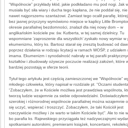
“Wspólnocie” przykłady kłód, jakie podkładano mu pod nogi. Jak w
musiała być siła wiary i ducha tego kapłana, że nie poddał się, nie
nawet najgorszemu szantażowi. Zamiast tego ocalił parafię, której
bez jasnej przyczyny wymówiono miejsce w kaplicy Little Brompton
okresie parafialnej bezdomności, znalazł dla niej nowy dom – w
anglikańskim kościele pw. św. Kutberta, w tej samej dzielnicy. Tu
wspomniane ‘zaproszenie dla wszystkich’ zyskało nowy wymiar w 
ekumenizmu, który ks. Bartosz starał się zresztą budować od da
poprzez działania w rodzaju licytacji w ramach WOŚP, z udziałem 
imama. Ekumenizm i synodalność nabrały w tej parafii praktyczny
kształtów i zbudowały ożywcze poczucie realizacji założeń, które 
bardziej pozostają w sferze teorii.
Tytuł tego artykułu jest częścią zamieszczonej we “Wspólnocie” w
młodego człowieka, który napisał w rozdziale pt. “Oczami studenta
“Zobaczyłem, że w Kościele możliwa jest prawdziwa wspólnota, kt
tworzą ludzie wzajemnie za siebie odpowiedzialni. Doświadczyłem
szerokiej i różnorodnej wspólnocie parafialnej można wzajemnie o
się uczyć, wspierać i troszczyć. Zobaczyłem, że taki Kościół jest
rzeczywiście możliwy i że warto w takim Kościele być”. Ale to nie 
bo parafia ks. Rajewskiego przyciągała też nadzywczajnymi wyda
spotkaniami autorskimi, premierami książek, koncertami, rekolekc