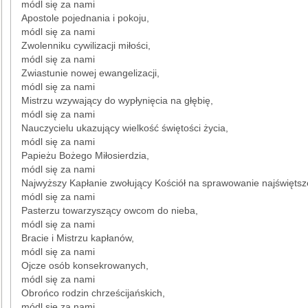
módl się za nami
Apostole pojednania i pokoju,
módl się za nami
Zwolenniku cywilizacji miłości,
módl się za nami
Zwiastunie nowej ewangelizacji,
módl się za nami
Mistrzu wzywający do wypłynięcia na głębię,
módl się za nami
Nauczycielu ukazujący wielkość świętości życia,
módl się za nami
Papieżu Bożego Miłosierdzia,
módl się za nami
Najwyższy Kapłanie zwołujący Kościół na sprawowanie najświętszej
módl się za nami
Pasterzu towarzyszący owcom do nieba,
módl się za nami
Bracie i Mistrzu kapłanów,
módl się za nami
Ojcze osób konsekrowanych,
módl się za nami
Obrońco rodzin chrześcijańskich,
módl się za nami