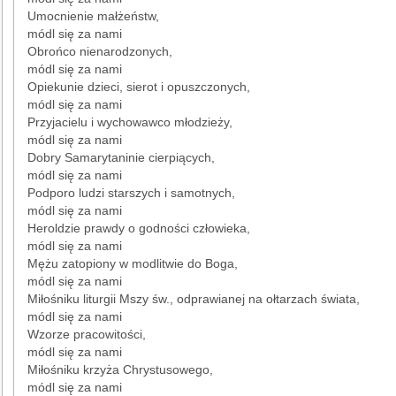
Umocnienie małżeństw,
módl się za nami
Obrońco nienarodzonych,
módl się za nami
Opiekunie dzieci, sierot i opuszczonych,
módl się za nami
Przyjacielu i wychowawco młodzieży,
módl się za nami
Dobry Samarytaninie cierpiących,
módl się za nami
Podporo ludzi starszych i samotnych,
módl się za nami
Heroldzie prawdy o godności człowieka,
módl się za nami
Mężu zatopiony w modlitwie do Boga,
módl się za nami
Miłośniku liturgii Mszy św., odprawianej na ołtarzach świata,
módl się za nami
Wzorze pracowitości,
módl się za nami
Miłośniku krzyża Chrystusowego,
módl się za nami