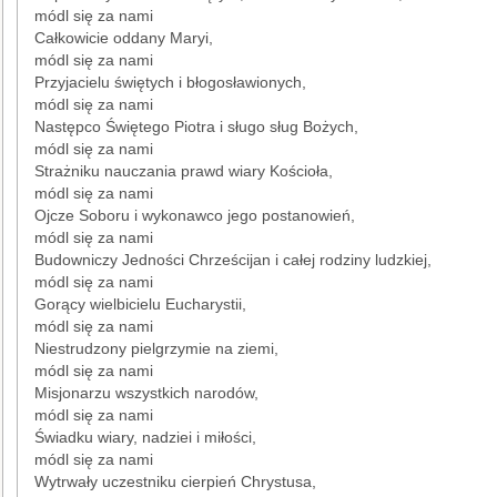
módl się za nami
Całkowicie oddany Maryi,
módl się za nami
Przyjacielu świętych i błogosławionych,
módl się za nami
Następco Świętego Piotra i sługo sług Bożych,
módl się za nami
Strażniku nauczania prawd wiary Kościoła,
módl się za nami
Ojcze Soboru i wykonawco jego postanowień,
módl się za nami
Budowniczy Jedności Chrześcijan i całej rodziny ludzkiej,
módl się za nami
Gorący wielbicielu Eucharystii,
módl się za nami
Niestrudzony pielgrzymie na ziemi,
módl się za nami
Misjonarzu wszystkich narodów,
módl się za nami
Świadku wiary, nadziei i miłości,
módl się za nami
Wytrwały uczestniku cierpień Chrystusa,