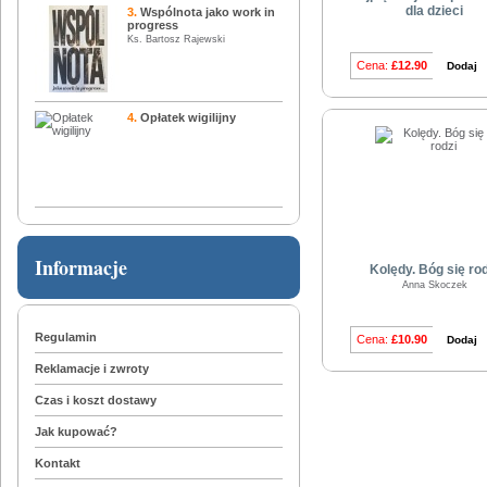
dla dzieci
3.
Wspólnota jako work in
progress
Ks. Bartosz Rajewski
Cena:
£12.90
Dodaj
4.
Opłatek wigilijny
Informacje
Kolędy. Bóg się rod
Anna Skoczek
Regulamin
Cena:
£10.90
Dodaj
Reklamacje i zwroty
Czas i koszt dostawy
Jak kupować?
Kontakt