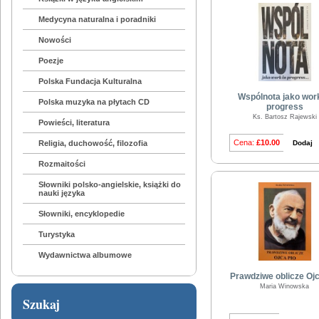
Medycyna naturalna i poradniki
Nowości
Poezje
Polska Fundacja Kulturalna
Wspólnota jako work
Polska muzyka na płytach CD
progress
Ks. Bartosz Rajewski
Powieści, literatura
Cena:
£10.00
Dodaj
Religia, duchowość, filozofia
Rozmaitości
Słowniki polsko-angielskie, książki do
nauki języka
Słowniki, encyklopedie
Turystyka
Wydawnictwa albumowe
Prawdziwe oblicze Ojc
Maria Winowska
Szukaj