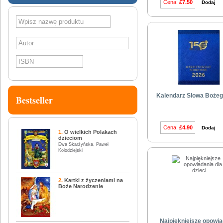
Cena:
£7.50
Dodaj
SZUKAJ
Kalendarz Słowa Bożeg
Bestseller
Cena:
£4.90
Dodaj
1.
O wielkich Polakach
dzieciom
Ewa Skarżyńska, Paweł
Kołodziejski
2.
Kartki z życzeniami na
Boże Narodzenie
Najpiękniejsze opowia