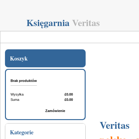
Księgarnia
Veritas
Koszyk
Brak produktów
Wysyłka
£0.00
Suma
£0.00
Koszyk
Zamówienie
Veritas
Kategorie