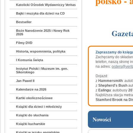
polsko - 
Katolicki Ośrodek Wydawniczy Veritas
Bajki i muzyka dla dzieci na CD
Bestseller
Gazet
Boże Narodzenie 2025 i Nowy Rok
2026
Filmy DVD
Historia, wspomnienia, polityka
Zapraszamy do księgar
Zachęcamy do składan
I Komunia święta
telefon, naszą stronę 
na adres:
orders@veri
Instytut Polski i Muzeum im. gen.
Sikorskiego
Dojazd:
z
Hammersmith
: aut
Jan Paweł II
z
Shepherd's Bush
au
Kalendarze na 2026
z
Ealingu
: autobusy
20
Najbliższa stacja metra
Kartki okolicznościowe
Stamford Brook na Dis
Książki dla dzieci i młodzieży
Książki do słuchania
Nowości
Książki kucharskie
Książki w języku angielskim