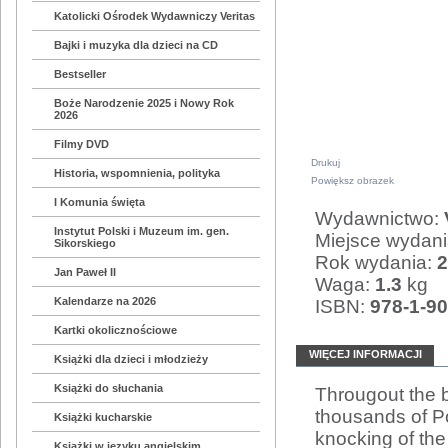
Katolicki Ośrodek Wydawniczy Veritas
Bajki i muzyka dla dzieci na CD
Bestseller
Boże Narodzenie 2025 i Nowy Rok
2026
Filmy DVD
Drukuj
Historia, wspomnienia, polityka
Powiększ obrazek
I Komunia święta
Wydawnictwo:
Instytut Polski i Muzeum im. gen.
Miejsce wydan
Sikorskiego
Rok wydania:
2
Jan Paweł II
Waga:
1.3
kg
Kalendarze na 2026
ISBN:
978-1-9
Kartki okolicznościowe
WIĘCEJ INFORMACJI
Książki dla dzieci i młodzieży
Książki do słuchania
Througout the b
thousands of Po
Książki kucharskie
knocking of the
Książki w języku angielskim