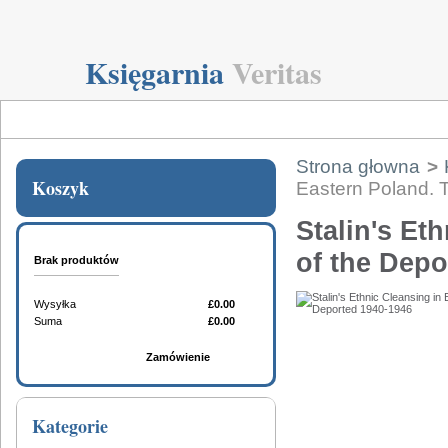
Księgarnia
Veritas
Strona głowna
>
Koszyk
Eastern Poland. 
Stalin's Et
of the Depo
Brak produktów
Wysyłka
£0.00
Suma
£0.00
Koszyk
Zamówienie
Kategorie