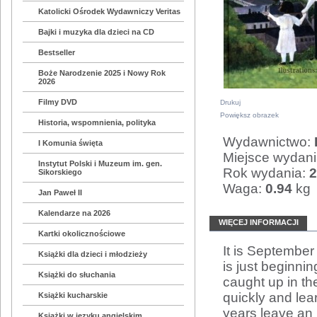
Katolicki Ośrodek Wydawniczy Veritas
Bajki i muzyka dla dzieci na CD
Bestseller
Boże Narodzenie 2025 i Nowy Rok
2026
Filmy DVD
Drukuj
Powiększ obrazek
Historia, wspomnienia, polityka
Wydawnictwo:
I Komunia święta
Miejsce wydan
Instytut Polski i Muzeum im. gen.
Rok wydania:
2
Sikorskiego
Waga:
0.94
kg
Jan Paweł II
Kalendarze na 2026
WIĘCEJ INFORMACJI
Kartki okolicznościowe
It is September
Książki dla dzieci i młodzieży
is just beginnin
Książki do słuchania
caught up in th
quickly and lear
Książki kucharskie
years leave an 
Książki w języku angielskim