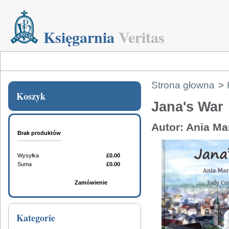
Księgarnia
Veritas
Strona głowna
>
Koszyk
Jana's War
Autor: Ania M
Brak produktów
Wysyłka
£0.00
Suma
£0.00
Koszyk
Zamówienie
Kategorie