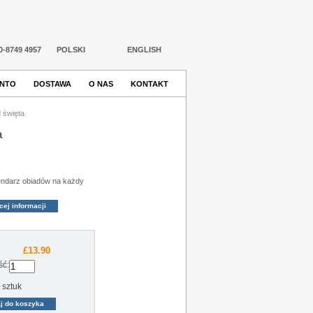
20-8749 4957
POLSKI
ENGLISH
ONTO
DOSTAWA
O NAS
KONTAKT
d święta
a
endarz obiadów na każdy
cej informacji
£13.90
ść:
sztuk