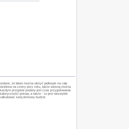
podane, że łatwo można ułożyć jadłospis na cały
podzielona na cztery pory roku, także wiosną można
 każdym przepisie podany jest czas przygotowania
 kaloryczność potraw, a także - co jest niezwykle
 skalkulować swój domowy budżet.