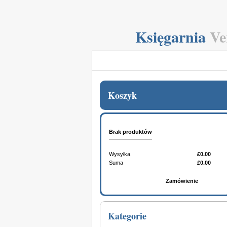
Księgarnia
Ve
Koszyk
Brak produktów
Wysyłka
£0.00
Suma
£0.00
Koszyk
Zamówienie
Kategorie