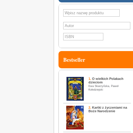
SZUKAJ
Bestseller
1.
O wielkich Polakach
dzieciom
Ewa Skarżyńska, Paweł
Kołodziejski
2.
Kartki z życzeniami na
Boże Narodzenie