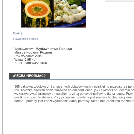
Drukuj
Powiększ obrazek
Wydawnictwo:
Wydawnictwo Publicat
Miejsce wydania:
Poznań
Rok wydania:
2019
Waga:
0.95
kg
ISBN:
9788324516186
WIĘCEJ INFORMACJI
365 pełnowartościowych i smacznych obiadów kuchni polskiej, to przepisy są tak 
rok. Książka zawiera dania zarówno na dni codzienne, jak i świąteczne. Została 
wykorzystywać przepisy z nowalijek, a zimą gotować pożywne dania i zupy. Przy
posiłku i stopień trudności. Przy przepisach podana jest również liczba porcji oraz
cenne - podany jest koszt wykonania danej potrawy, także bez problemu można