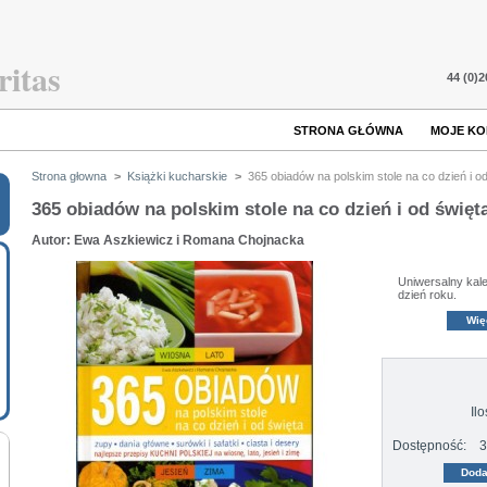
ritas
44 (0)
STRONA GŁÓWNA
MOJE K
Strona głowna
>
Książki kucharskie
>
365 obiadów na polskim stole na co dzień i o
365 obiadów na polskim stole na co dzień i od święt
Autor: Ewa Aszkiewicz i Romana Chojnacka
Uniwersalny kal
dzień roku.
Wię
Ilo
Dostępność:
3