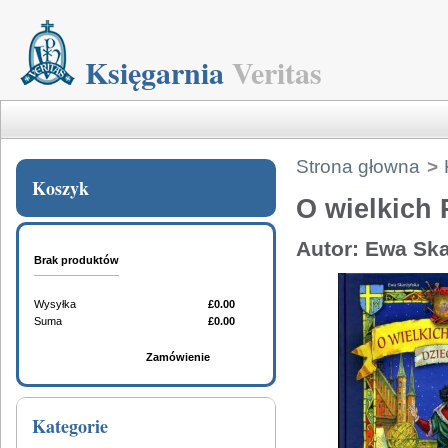
Księgarnia
Veritas
Strona głowna
>
Koszyk
O wielkich
Autor: Ewa Ska
Brak produktów
Wysyłka
£0.00
Suma
£0.00
Koszyk
Zamówienie
Kategorie