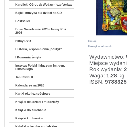
Katolicki Ośrodek Wydawniczy Veritas
Bajki i muzyka dla dzieci na CD
Bestseller
Boże Narodzenie 2025 i Nowy Rok
2026
Filmy DVD
Drukuj
Powiększ obrazek
Historia, wspomnienia, polityka
Wydawnictwo:
I Komunia święta
Miejsce wydan
Instytut Polski i Muzeum im. gen.
Rok wydania:
2
Sikorskiego
Waga:
1.28
kg
Jan Paweł II
ISBN:
9788325
Kalendarze na 2026
Kartki okolicznościowe
Książki dla dzieci i młodzieży
Książki do słuchania
Książki kucharskie
Książki w języku angielskim