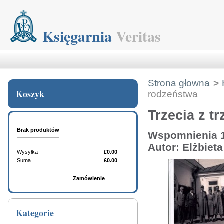
Księgarnia
Veritas
Strona głowna
>
Koszyk
rodzeństwa
Trzecia z t
Brak produktów
Wspomnienia 
Autor: Elżbie
Wysyłka
£0.00
Suma
£0.00
Koszyk
Zamówienie
Kategorie