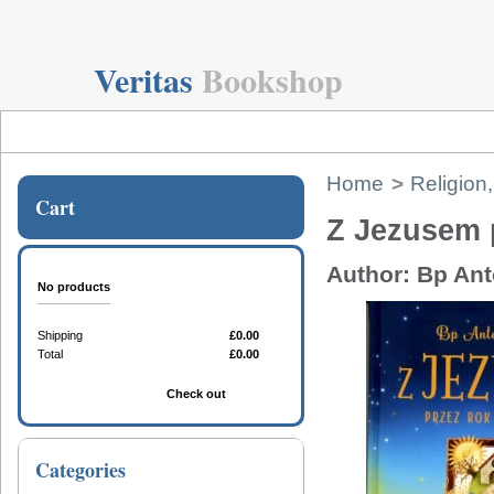
Veritas
Bookshop
Home
>
Religion,
Cart
Z Jezusem p
Author: Bp Ant
No products
Shipping
£0.00
Total
£0.00
Cart
Check out
Categories