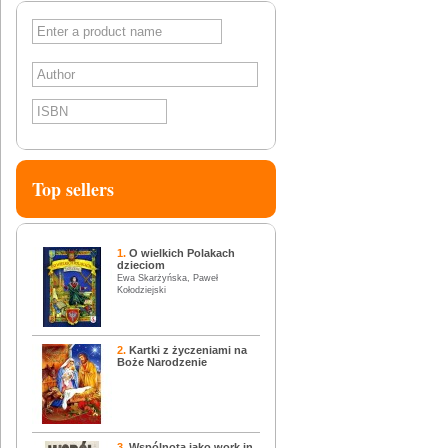
SEARCH
Top sellers
1.
O wielkich Polakach
dzieciom
Ewa Skarżyńska, Paweł
Kołodziejski
2.
Kartki z życzeniami na
Boże Narodzenie
3.
Wspólnota jako work in