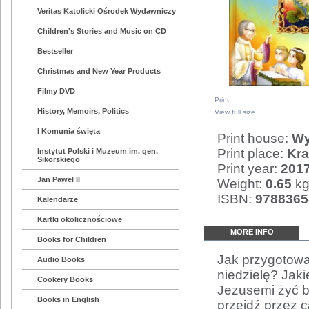
Veritas Katolicki Ośrodek Wydawniczy
Children's Stories and Music on CD
Bestseller
Christmas and New Year Products
Filmy DVD
Print
History, Memoirs, Politics
View full size
I Komunia święta
Print house:
Wy
Print place:
Kr
Instytut Polski i Muzeum im. gen.
Sikorskiego
Print year:
201
Jan Paweł II
Weight:
0.65
k
ISBN:
9788365
Kalendarze
Kartki okolicznościowe
MORE INFO
Books for Children
Jak przygotowa
Audio Books
niedzielę? Jak
Cookery Books
Jezusemi żyć bl
Books in English
przejdź przez 