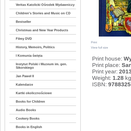
Veritas Katolicki Ośrodek Wydawniczy
Children's Stories and Music on CD
Bestseller
Christmas and New Year Products
Filmy DVD
Print
History, Memoirs, Politics
View full size
I Komunia święta
Print house:
Wy
Print place:
Sa
Instytut Polski i Muzeum im. gen.
Sikorskiego
Print year:
201
Jan Paweł II
Weight:
1.28
k
ISBN:
9788325
Kalendarze
Kartki okolicznościowe
Books for Children
Audio Books
Cookery Books
Books in English