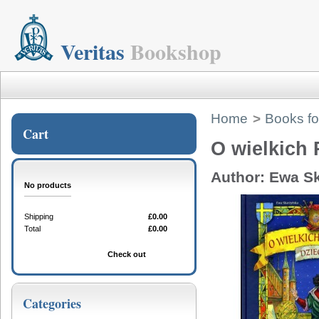
Veritas
Bookshop
Home
>
Books fo
Cart
O wielkich
Author: Ewa Sk
No products
Shipping
£0.00
Total
£0.00
Cart
Check out
Categories