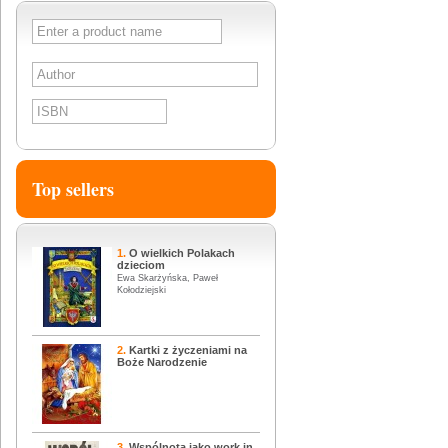
SEARCH
Top sellers
1.
O wielkich Polakach
dzieciom
Ewa Skarżyńska, Paweł
Kołodziejski
2.
Kartki z życzeniami na
Boże Narodzenie
3.
Wspólnota jako work in