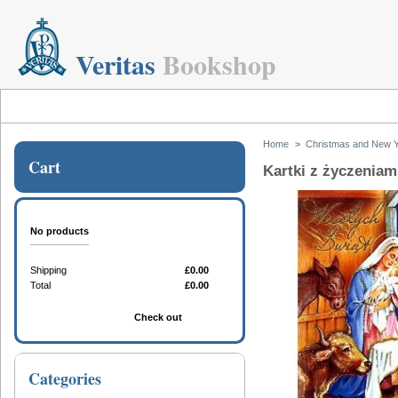
Veritas
Bookshop
Home
>
Christmas and New Y
Cart
Kartki z życzeniam
No products
Shipping
£0.00
Total
£0.00
Cart
Check out
Categories