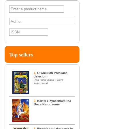
SEARCH
Top sellers
1.
O wielkich Polakach
dzieciom
Ewa Skarżyńska, Paweł
Kołodziejski
2.
Kartki z życzeniami na
Boże Narodzenie
3.
Wspólnota jako work in