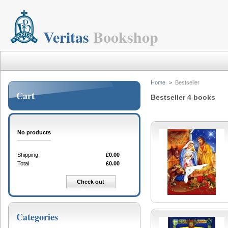
Veritas
Bookshop
Home
>
Bestseller
Cart
Bestseller
4 books
No products
Shipping
£0.00
Total
£0.00
Cart
Check out
Categories