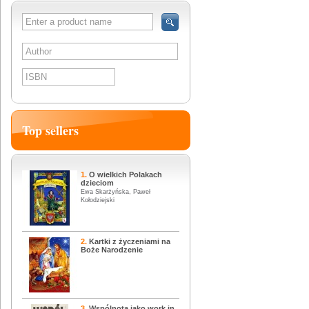
SEARCH
Top sellers
1.
O wielkich Polakach
dzieciom
Ewa Skarżyńska, Paweł
Kołodziejski
2.
Kartki z życzeniami na
Boże Narodzenie
3.
Wspólnota jako work in