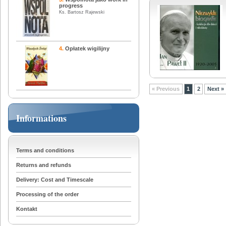
progress
Ks. Bartosz Rajewski
4.
Opłatek wigilijny
« Previous
1
2
Next »
Informations
Terms and conditions
Returns and refunds
Delivery: Cost and Timescale
Processing of the order
Kontakt