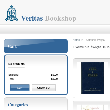
Veritas
Bookshop
Home
>
I Komunia święta
Cart
I Komunia święta
16 
No products
Shipping
£0.00
Total
£0.00
Cart
Check out
Categories