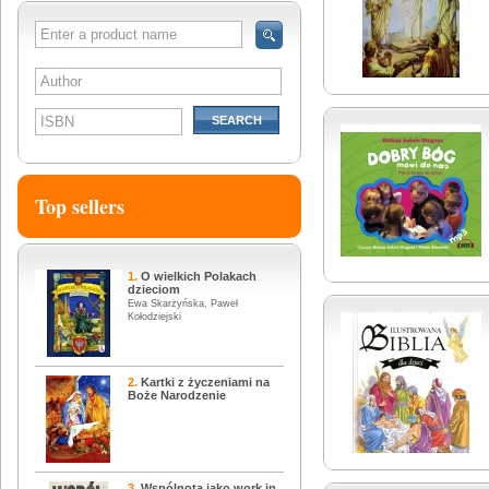
SEARCH
Top sellers
1.
O wielkich Polakach
dzieciom
Ewa Skarżyńska, Paweł
Kołodziejski
2.
Kartki z życzeniami na
Boże Narodzenie
3.
Wspólnota jako work in