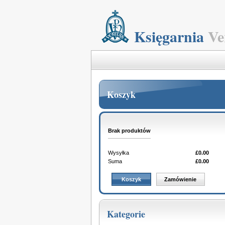
Księgarnia
Ve
Koszyk
Brak produktów
Wysyłka
£0.00
Suma
£0.00
Koszyk
Zamówienie
Kategorie